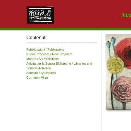
illu
Contenuti
Pubblicazioni / Publications
Nuove Proposte / New Proposal
Mostre / Art Exhibitions
Attività per la Scuola Biblioteche / Libraries and
Schools Activities
Sculture / Sculptures
Curriculm Vitae